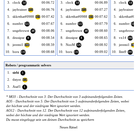
3.
clock
00:06.72
3.
clock
00:06.89
3.
clock
14
14
14
4.
jaybrainer
00:06.76
4.
jaybrainer
00:07.27
4.
jaybrainer
275
275
2
5.
skkrtthat#0988
00:07.42
5.
skkrtthat#0988
00:07.62
5.
skkrtthat#0
123
123
6.
numbrr
00:07.67
6.
numbrr
00:07.79
6.
numbrr
322
322
322
7.
ungebrowst
00:08.06
7.
ungebrowst
00:08.60
7.
ungebrowst
48
48
8.
deusipse
00:08.54
8.
deusipse
00:08.65
8.
vx14
8
8
184
9.
jeremi1
00:08.59
9.
NooM
00:08.92
9.
jeremi1
200
326
200
10.
boru
00:08.68
10.
boru
00:09.02
10.
llmt9
131
131
101
Robots / programmatic solvers
1.
siebi
1
2.
tlstyer
151
3.
Asaf1
1
* MO3 - Durchschnitt von 3. Der Durchschnitt von 3 aufeinanderfolgenden Zeiten.
AO5 - Durchschnitt von 5. Der Durchschnitt von 5 aufeinanderfolgenden Zeiten, wobei
der höchste und der niedrigste Wert ignoriert werden.
AO12 - Durchschnitt von 12. Der Durchschnitt von 12 aufeinanderfolgenden Zeiten,
wobei der höchste und der niedrigste Wert ignoriert werden.
Du musst eingeloggt sein um deinen Durchschnitt zu speichern
Neues Rätsel