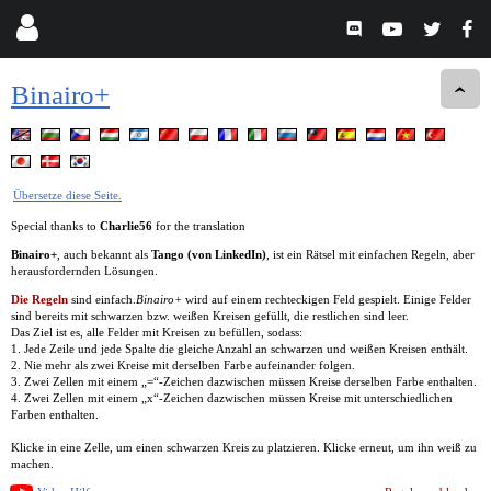
Binairo+
Übersetze diese Seite.
Special thanks to
Charlie56
for the translation
Binairo+
, auch bekannt als
Tango (von LinkedIn)
, ist ein Rätsel mit einfachen Regeln, aber
herausfordernden Lösungen.
Die Regeln
sind einfach.
Binairo+
wird auf einem rechteckigen Feld gespielt. Einige Felder
sind bereits mit schwarzen bzw. weißen Kreisen gefüllt, die restlichen sind leer.
Das Ziel ist es, alle Felder mit Kreisen zu befüllen, sodass:
1. Jede Zeile und jede Spalte die gleiche Anzahl an schwarzen und weißen Kreisen enthält.
2. Nie mehr als zwei Kreise mit derselben Farbe aufeinander folgen.
3. Zwei Zellen mit einem „=“-Zeichen dazwischen müssen Kreise derselben Farbe enthalten.
4. Zwei Zellen mit einem „x“-Zeichen dazwischen müssen Kreise mit unterschiedlichen
Farben enthalten.
Klicke in eine Zelle, um einen schwarzen Kreis zu platzieren. Klicke erneut, um ihn weiß zu
machen.