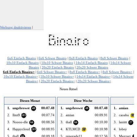
Werbung deaktivieren
|
Werbung melden
6x6 Einfach Binairo
|
6x6 Schwer Binairo
|
8x8 Einfach Binairo
|
8x8 Schwer Binairo
|
10x10 Einfach Binairo
|
10x10 Schwer Binairo
|
14x14 Einfach Binairo
|
14x14 Schwer
Binairo
|
20x20 Einfach Binairo
|
20x20 Schwer Binairo
6x6 Einfach Binairo+
|
6x6 Schwer Binairo+
|
8x8 Einfach Binairo+
|
8x8 Schwer Binairo+
|
10x10 Einfach Binairo+
|
10x10 Schwer Binairo+
|
14x14 Einfach Binairo+
|
14x14 Schwer
Binairo+
|
20x20 Einfach Binairo+
|
20x20 Schwer Binairo+
Neues Rätsel
Diesen Monat
Diese Woche
1.
ungebrowst
00:07.48
1.
ungebrowst
00:07.48
1.
amian
48
48
2.
llmt9
00:07.74
2.
amian
00:09.91
2.
caoaba
101
15
3.
Noooo-dle
00:08.56
3.
thall
00:10.00
3.
lanittt
66
66
27
4.
Happycloud
00:08.95
4.
KTLMCD
00:10.98
4.
lobey
209
27
5.
thall
00:09.18
5.
renegade11
00:12.56
5.
Megzarr
66
30