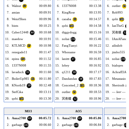
6.
Walnut
00:09.80
6.
1337N008
00:13.38
6.
outlier
57
19
7.
amian
00:09.91
7.
KingRose
00:13.95
7.
Rob993
8.
WeiofShen
00:09.96
8.
caoaba
00:14.57
8.
qobi
15
240
9.
bints
00:10.25
9.
qobi
00:14.58
9.
IanTheG
240
5
10.
Cuber12448
00:10.68
10.
diggydogg
00:15.16
10.
冥夜蝶
44
12
11.
maedow
00:10.91
11.
noliai
00:15.46
11.
IAmAFando
231
12.
KTLMCD
00:10.98
12.
FangTianyi
00:16.22
12.
ailisilob
27
13.
renegade11
00:11.47
13.
Whoname
00:16.59
13.
jimbo555
1
14.
epinu
00:11.52
14.
lanittt
00:16.85
14.
noliai
134
27
231
15.
1337N008
00:11.55
15.
lobey
00:16.92
15.
bialopes
16.
lavaduck
00:11.60
16.
q1211
00:17.17
16.
AchrafElAy
31
18
17.
BoilerUp985
00:11.80
17.
Dandandan
00:17.83
17.
Metastasio
82
10
18.
KNorth19
00:12.48
18.
Conceited_2
00:18.36
18.
Sheriruth
19
211
3
19.
StefCika
00:13.11
19.
outlier
00:18.53
19.
--- leer ---
19
20.
qobi
00:13.30
20.
冥夜蝶
00:18.96
20.
--- leer ---
240
12
MO3
AO5
1.
Anza2700
00:05.72
1.
Anza2700
00:05.86
1.
Anza2700
69
69
2.
garbage
00:06.60
2.
garbage
00:06.84
2.
garbage
245
245
245