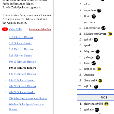
Farbe auffeinander folgen.
6.
takaz
3. jede Zeile/Spalte einzigartig ist.
7.
aequidens
272
Klicke in eine Zelle, um einen schwarzen
8.
llmt9
101
Kreis zu platzieren. Klicke erneut, um
9.
pierbralic
ihn weiß zu machen.
10.
agnesfredrika
22
Video Hilfe
Regeln ausblenden
11.
MushroomsCavern
118
6x6 Einfach Binairo
12.
gabobr
51
6x6 Schwer Binairo
13.
sparks
8x8 Einfach Binairo
14.
Megzarr
31
8x8 Schwer Binairo
15.
yvhkgys
35
10x10 Einfach Binairo
16.
laries
47
10x10 Schwer Binairo
17.
jimbo555
111
14x14 Einfach Binairo
18.
Anorien
14x14 Schwer Binairo
19.
Sawdust99
52
20x20 Einfach Binairo
20.
trj1111
57
20x20 Schwer Binairo
MO3
Tägliche Spezialausgabe Binairo
1.
skkrtthat#0988
123
Wöchentliche Spezialausgabe
Binairo
2.
garbage
245