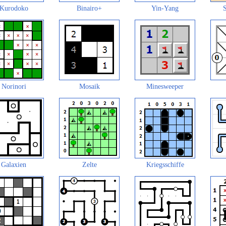
Kurodoko
Binairo+
Yin-Yang
S
Norinori
Mosaik
Minesweeper
Galaxien
Zelte
Kriegsschiffe