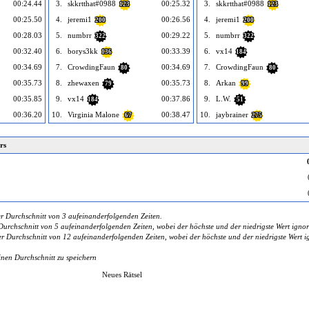
00:24.44
3.
skkrtthat#0988
00:25.32
3.
skkrtthat#0988
123
123
00:25.50
4.
jeremi1
00:26.56
4.
jeremi1
200
200
00:28.03
5.
numbrr
00:29.22
5.
numbrr
322
322
00:32.40
6.
borys3kk
00:33.39
6.
vx14
136
184
00:34.69
7.
CrowdingFaun
00:34.69
7.
CrowdingFaun
80
80
00:35.73
8.
zhewaxen
00:35.73
8.
Arkan
79
99
00:35.85
9.
vx14
00:37.86
9.
L.W.
184
51
00:36.20
10.
Virginia Malone
00:38.47
10.
jaybrainer
67
275
rs
r Durchschnitt von 3 aufeinanderfolgenden Zeiten.
urchschnitt von 5 aufeinanderfolgenden Zeiten, wobei der höchste und der niedrigste Wert ignor
 Durchschnitt von 12 aufeinanderfolgenden Zeiten, wobei der höchste und der niedrigste Wert ig
inen Durchschnitt zu speichern
Neues Rätsel