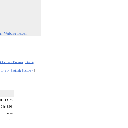
en
|
Werbung melden
 Einfach Binairo
|
14x14
|
14x14 Einfach Binairo+
|
01:13.73
04:48.93
--:--
--:--
--:--