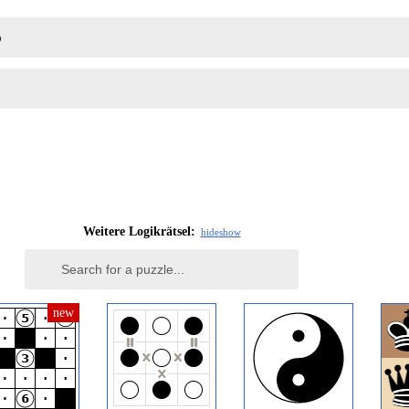
Weitere Logikrätsel:
hide
show