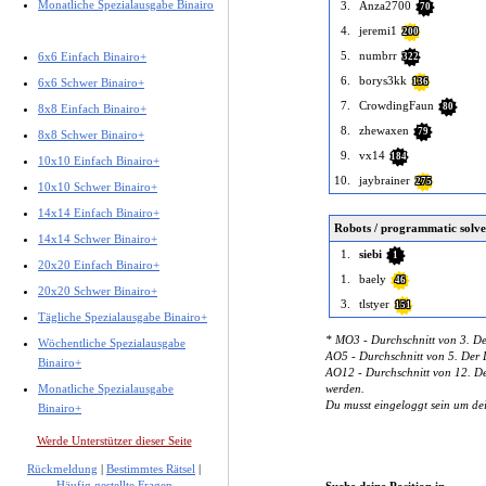
Monatliche Spezialausgabe Binairo
3.
Anza2700
70
4.
jeremi1
200
5.
numbrr
6x6 Einfach Binairo+
322
6.
borys3kk
6x6 Schwer Binairo+
136
7.
CrowdingFaun
80
8x8 Einfach Binairo+
8.
zhewaxen
79
8x8 Schwer Binairo+
9.
vx14
184
10x10 Einfach Binairo+
10.
jaybrainer
275
10x10 Schwer Binairo+
14x14 Einfach Binairo+
Robots / programmatic solve
14x14 Schwer Binairo+
1.
siebi
1
20x20 Einfach Binairo+
1.
baely
46
20x20 Schwer Binairo+
3.
tlstyer
151
Tägliche Spezialausgabe Binairo+
* MO3 - Durchschnitt von 3. De
Wöchentliche Spezialausgabe
AO5 - Durchschnitt von 5. Der D
Binairo+
AO12 - Durchschnitt von 12. Der
Monatliche Spezialausgabe
werden.
Du musst eingeloggt sein um de
Binairo+
Werde Unterstützer dieser Seite
Rückmeldung
|
Bestimmtes Rätsel
|
Häufig gestellte Fragen