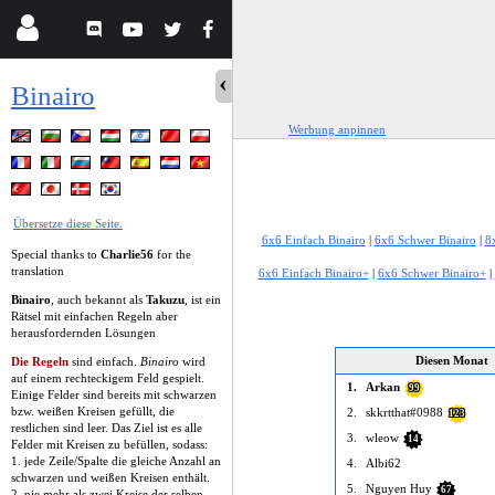
Binairo
Werbung anpinnen
Übersetze diese Seite.
6x6 Einfach Binairo
|
6x6 Schwer Binairo
|
8
Special thanks to
Charlie56
for the
translation
6x6 Einfach Binairo+
|
6x6 Schwer Binairo+
|
Binairo
, auch bekannt als
Takuzu
, ist ein
Rätsel mit einfachen Regeln aber
herausfordernden Lösungen
Diesen Monat
Die Regeln
sind einfach.
Binairo
wird
auf einem rechteckigem Feld gespielt.
1.
Arkan
99
Einige Felder sind bereits mit schwarzen
bzw. weißen Kreisen gefüllt, die
2.
skkrtthat#0988
123
restlichen sind leer. Das Ziel ist es alle
3.
wleow
14
Felder mit Kreisen zu befüllen, sodass:
1. jede Zeile/Spalte die gleiche Anzahl an
4.
Albi62
schwarzen und weißen Kreisen enthält.
5.
Nguyen Huy
67
2. nie mehr als zwei Kreise der selben