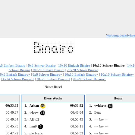
Werbung deaktivier
x8 Einfach Binairo
|
8x8 Schwer Binairo
|
10x10 Einfach Binairo
|
10x10 Schwer Binairo
|
14x14
Schwer Binairo
|
20x20 Einfach Binairo
|
20x20 Schwer Binairo
8x8 Einfach Binairo+
|
8x8 Schwer Binairo+
|
10x10 Einfach Binairo+
|
10x10 Schwer Binairo+
14x14 Schwer Binairo+
|
20x20 Einfach Binairo+
|
20x20 Schwer Binairo+
Neues Rätsel
Diese Woche
Heute
00:33.33
1.
Arkan
00:33.92
1.
yvhkgys
99
35
00:40.37
2.
wleow
00:40.84
2.
Bette
14
00:40.84
3.
Albi62
00:55.43
3.
--- leer ---
00:45.73
4.
llmt9
00:56.11
4.
--- leer ---
101
00:47.72
5.
pierbralic
00:56.33
5.
--- leer ---