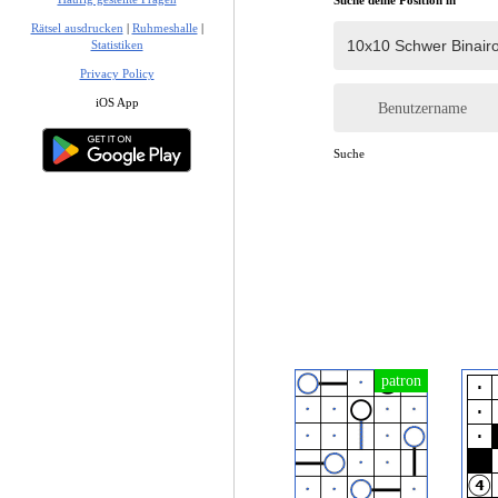
Suche deine Position in
Rätsel ausdrucken
|
Ruhmeshalle
|
Statistiken
Privacy Policy
iOS App
Benutzername
Suche