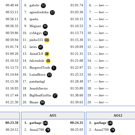
00:48.44
6.
gabobr
01:01.74
6.
--- leer ---
51
00:53.11
7.
agnesfredrika
01:03.36
7.
--- leer ---
22
00:56.11
8.
sparks
01:10.15
8.
--- leer ---
00:56.33
9.
Megzarr
01:10.53
9.
--- leer ---
31
00:59.86
10.
yvhkgys
01:13.73
10.
--- leer ---
35
00:59.94
11.
jimbo555
01:15.30
11.
--- leer ---
111
01:01.74
12.
laries
01:20.09
12.
--- leer ---
47
01:09.20
13.
AnnaCL8
01:21.31
13.
--- leer ---
37
01:10.53
14.
falcondole
01:21.68
14.
--- leer ---
46
01:13.73
15.
BurgerofTruth
01:22.97
15.
--- leer ---
5
01:14.64
16.
LuizaBruce
01:25.53
16.
--- leer ---
23
01:15.30
17.
pandanlagl
01:28.49
17.
--- leer ---
01:16.93
18.
JesusIsSavior
01:35.89
18.
--- leer ---
01:17.44
19.
BigHeadGriffin
01:38.60
19.
--- leer ---
17
01:21.30
20.
Binaer
01:39.65
20.
--- leer ---
99
AO5
AO12
00:23.58
1.
garbage
00:24.31
1.
garbage
245
245
00:24.12
2.
Anza2700
00:25.03
2.
Anza2700
70
70